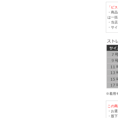
「ビス
・商品
は一括
・当店
・サイ
※着用モ
この商
・お選
・股下