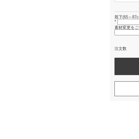
股下(65～87c
*
素材変更をご
注文数