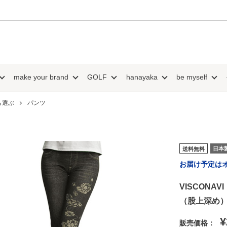
make your brand
GOLF
hanayaka
be myself
ら選ぶ
パンツ
日本
送料無料
お届け予定は
VISCON
（股上深め
¥
販売価格：