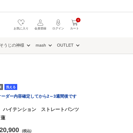
0
お気に入り
会員登録
ログイン
カート
そうじの神様
mash
OUTLET
製
洗える
オーダー内容確定してから2～3週間後です
AVI ハイテンション ストレートパンツ
）蓮
20,900
(税込)