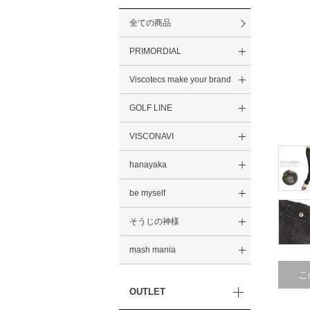
全ての商品
PRIMORDIAL
Viscotecs make your brand
GOLF LINE
VISCONAVI
hanayaka
be myself
そうじの神様
mash mania
こ
OUTLET