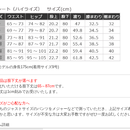
デルの身長175cm(着用サイズ9号)
品は股下丈が選べます
びいただける股下丈は
65～87cm
です。
丈は1cm刻みでお受けいたします。
ズがご心配な方へ
ちのジャストサイズのパンツをメジャーなどで測っていただき、上記サイズ
かと思います。サイズが不安な方は大変お手数ですがぜひ一度お試しくださ
ム詳細