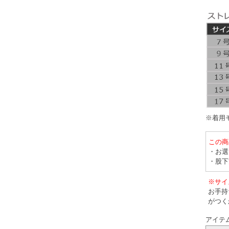
※着用モ
この商
・お選
・股下
※サイ
お手持
がつく
アイテ