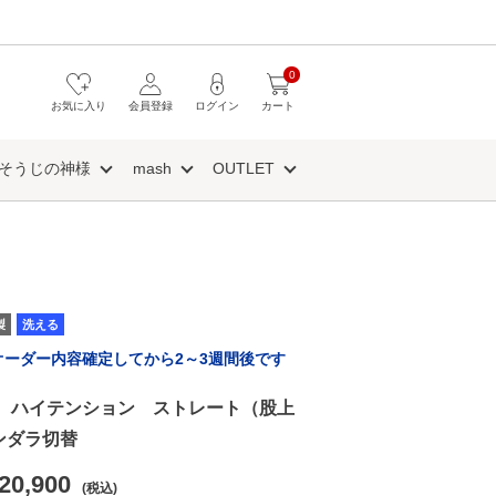
0
お気に入り
会員登録
ログイン
カート
そうじの神様
mash
OUTLET
製
洗える
オーダー内容確定してから2～3週間後です
AVI ハイテンション ストレート（股上
ンダラ切替
20,900
(税込)