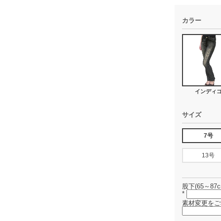
カラー
インディ
サイズ
7号
13号
股下(65～87c
*
素材変更をご