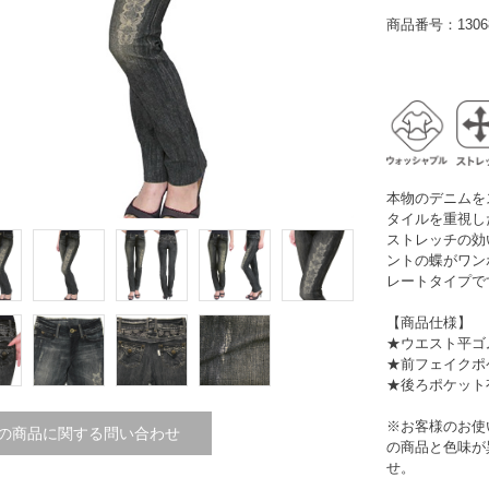
商品番号：13068
本物のデニムを
タイルを重視し
ストレッチの効
ントの蝶がワン
レートタイプで
【商品仕様】
★ウエスト平ゴ
★前フェイクポ
★後ろポケット
※お客様のお使
の商品に関する問い合わせ
の商品と色味が
せ。