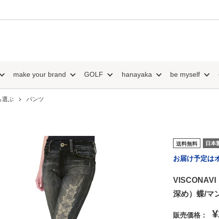
make your brand
GOLF
hanayaka
be myself
ら選ぶ
パンツ
日本
送料無料
お届け予定は
VISCON
深め）蝶/マ
¥
販売価格：