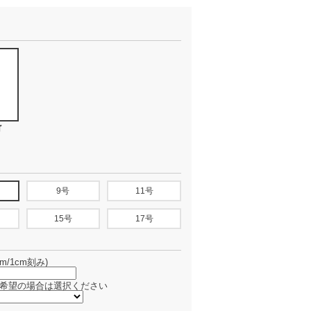
ゴ
9号
11号
15号
17号
m/1cm刻み)
希望の場合は選択ください