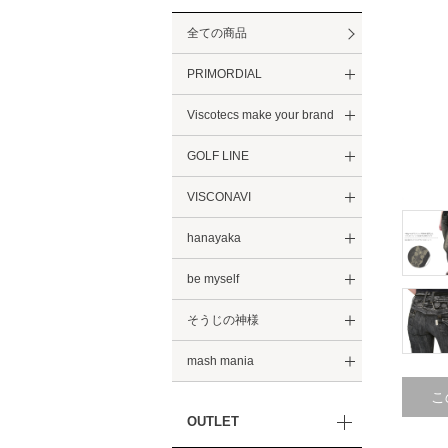
全ての商品
PRIMORDIAL
Viscotecs make your brand
GOLF LINE
VISCONAVI
hanayaka
be myself
そうじの神様
mash mania
こ
OUTLET