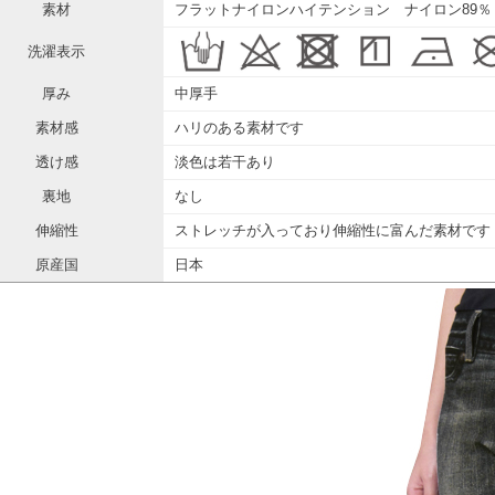
素材
フラットナイロンハイテンション ナイロン89％
洗濯表示
厚み
中厚手
素材感
ハリのある素材です
透け感
淡色は若干あり
裏地
なし
伸縮性
ストレッチが入っており伸縮性に富んだ素材です
原産国
日本