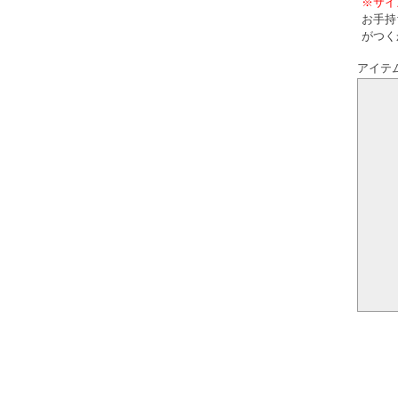
※サイ
お手持
がつく
アイテ