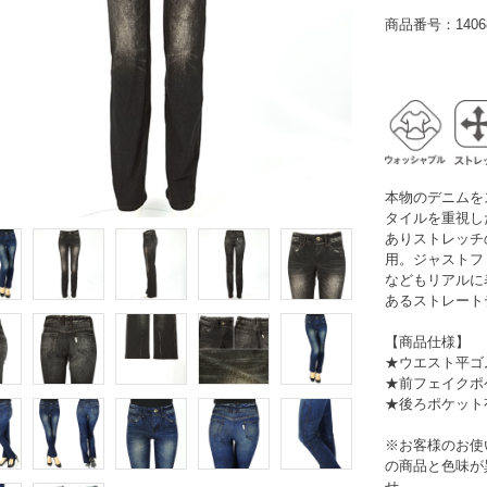
商品番号：14068
本物のデニムを
タイルを重視し
ありストレッチ
用。ジャストフ
などもリアルに
あるストレート
【商品仕様】
★ウエスト平ゴ
★前フェイクポ
★後ろポケット
※お客様のお使
の商品と色味が
せ。