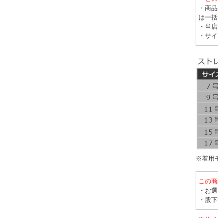
・商品
は一括
・当店
・サイ
※着用モ
この商
・お選
・股下