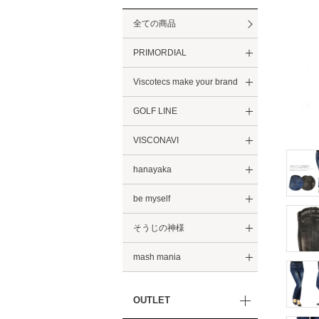
全ての商品
PRIMORDIAL
Viscotecs make your brand
GOLF LINE
VISCONAVI
hanayaka
be myself
そうじの神様
mash mania
OUTLET