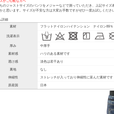
ズがご心配な方へ
ちのジャストサイズのパンツをメジャーなどで測っていただき、上記サイズ
かと思います。サイズが不安な方は大変お手数ですがぜひ一度お試しくださ
ム詳細
素材
フラットナイロンハイテンション ナイロン89％
洗濯表示
厚み
中厚手
素材感
ハリのある素材です
透け感
淡色は若干あり
裏地
なし
伸縮性
ストレッチが入っており伸縮性に富んだ素材です
原産国
日本