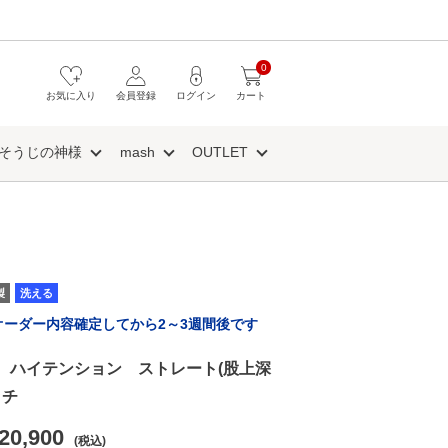
0
お気に入り
会員登録
ログイン
カート
そうじの神様
mash
OUTLET
製
洗える
オーダー内容確定してから2～3週間後です
AVI ハイテンション ストレート(股上深
ッチ
20,900
(税込)