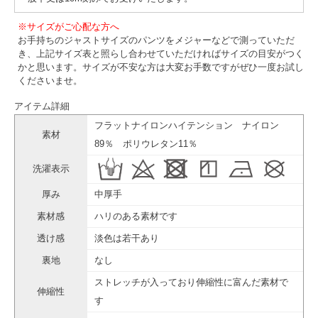
※サイズがご心配な方へ
お手持ちのジャストサイズのパンツをメジャーなどで測っていただ
き、上記サイズ表と照らし合わせていただければサイズの目安がつく
かと思います。サイズが不安な方は大変お手数ですがぜひ一度お試し
くださいませ。
アイテム詳細
フラットナイロンハイテンション ナイロン
素材
89％ ポリウレタン11％
洗濯表示
厚み
中厚手
素材感
ハリのある素材です
透け感
淡色は若干あり
裏地
なし
ストレッチが入っており伸縮性に富んだ素材で
伸縮性
す