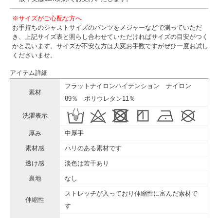
※サイズがご心配な方へ
お手持ちのジャストサイズのパンツをメジャーなどで測っていただ
き、上記サイズ表と照らし合わせていただければサイズの目安がつく
かと思います。サイズが不安な方は大変お手数ですがぜひ一度お試し
くださいませ。
アイテム詳細
フラットナイロンハイテンション ナイロン
素材
89％ ポリウレタン11％
洗濯表示
厚み
中厚手
素材感
ハリのある素材です
透け感
淡色は若干あり
裏地
なし
ストレッチが入っており伸縮性に富んだ素材で
伸縮性
す