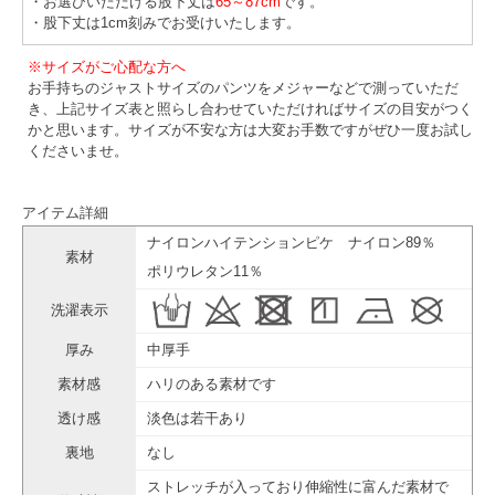
・お選びいただける股下丈は
65～87cm
です。
・股下丈は1cm刻みでお受けいたします。
※サイズがご心配な方へ
お手持ちのジャストサイズのパンツをメジャーなどで測っていただ
き、上記サイズ表と照らし合わせていただければサイズの目安がつく
かと思います。サイズが不安な方は大変お手数ですがぜひ一度お試し
くださいませ。
アイテム詳細
ナイロンハイテンションピケ ナイロン89％
素材
ポリウレタン11％
洗濯表示
厚み
中厚手
素材感
ハリのある素材です
透け感
淡色は若干あり
裏地
なし
ストレッチが入っており伸縮性に富んだ素材で