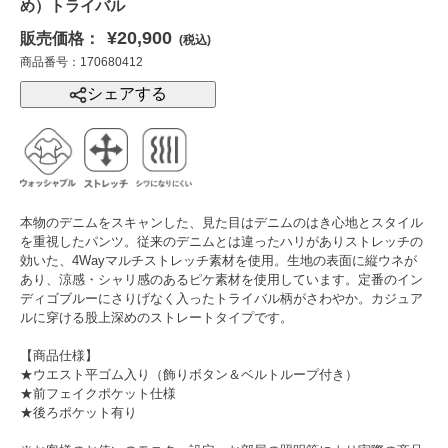
め）トライバル
¥20,900
販売価格：
(税込)
商品番号：170680412
シェアする
本物のデニムをスキャンした、見た目はデニムのはき心地とスタイル
を重視したパンツ。従来のデニムとは違ったハリがありストレッチの
効いた、4Wayマルチストレッチ素材を使用。生地の表面に縦ウネが
あり、涼感・シャリ感のあるピケ素材を使用しています。定番のイン
ディゴブルーにさりげなく入ったトライバル柄がさわやか。カジュア
ルに穿ける股上深めのストレートタイプです。
【商品仕様】
★ウエスト平ゴム入り（飾りボタン＆ベルトループ付き）
★前フェイクポケット仕様
★後ろポケット有り