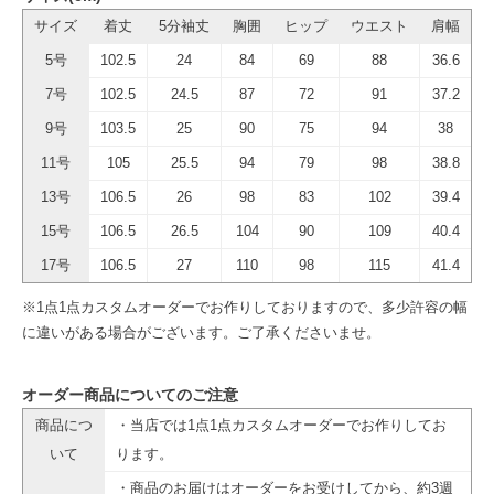
サイズ
着丈
5分袖丈
胸囲
ヒップ
ウエスト
肩幅
5号
102.5
24
84
69
88
36.6
7号
102.5
24.5
87
72
91
37.2
9号
103.5
25
90
75
94
38
11号
105
25.5
94
79
98
38.8
13号
106.5
26
98
83
102
39.4
15号
106.5
26.5
104
90
109
40.4
17号
106.5
27
110
98
115
41.4
※1点1点カスタムオーダーでお作りしておりますので、多少許容の幅
に違いがある場合がございます。ご了承くださいませ。
オーダー商品についてのご注意
商品につ
・当店では1点1点カスタムオーダーでお作りしてお
いて
ります。
・商品のお届けはオーダーをお受けしてから、約3週