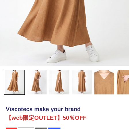
Viscotecs make your brand
【web限定OUTLET】50％OFF