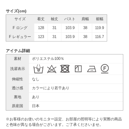
サイズ(cm)
サイズ
着丈
袖丈
バスト
肩幅
裾幅
F ロング
128
31
103.9
38
119.9
F レギュラー
123
31
103.9
38
116.7
アイテム詳細
素材
ポリエステル100％
洗濯表示
伸縮性
なし
透け感
カラーにより若干あり
裏地
あり
原産国
日本
※お客様のお使いのモニター設定、お部屋の照明等により実際の商品
と色味が異なる場合がございます。ご了承くださいませ。