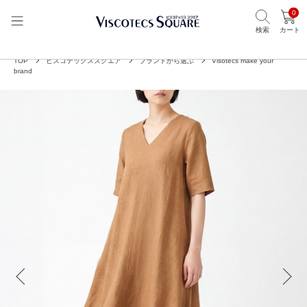
0
検索
カート
TOP
ビスコテックススクエア
ブランドから選ぶ
Visotecs make your
brand