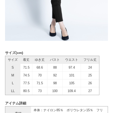
サイズ(cm)
サイズ
着丈
ゆき丈
バスト
ウエスト
フリル丈
S
71.5
68.6
88
97.4
24
M
74.5
70
92
101
25
L
77.5
71.5
98
105
26
LL
80.5
73
100
109.4
27
アイテム詳細
本体：ナイロン85％ ポリウレタン15％ フリ