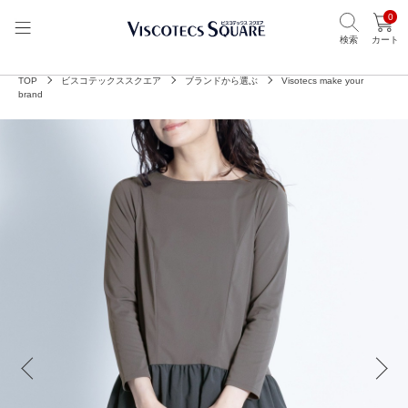
0
検索
カート
TOP
ビスコテックススクエア
ブランドから選ぶ
Visotecs make your
brand