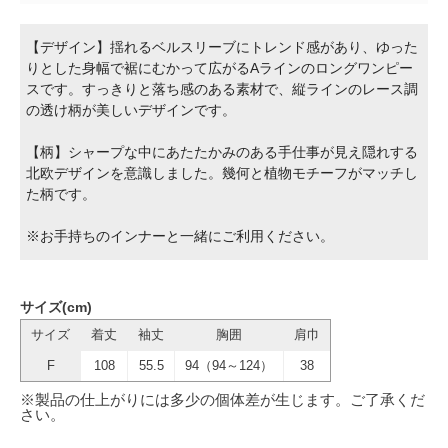
【デザイン】揺れるベルスリーブにトレンド感があり、ゆった
りとした身幅で裾にむかって広がるAラインのロングワンピー
スです。すっきりと落ち感のある素材で、縦ラインのレース調
の透け柄が美しいデザインです。
【柄】シャープな中にあたたかみのある手仕事が見え隠れする
北欧デザインを意識しました。幾何と植物モチーフがマッチし
た柄です。
※お手持ちのインナーと一緒にご利用ください。
サイズ(cm)
サイズ
着丈
袖丈
胸囲
肩巾
F
108
55.5
94（94～124）
38
※製品の仕上がりには多少の個体差が生じます。ご了承くだ
さい。