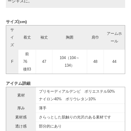
ージャスに。
サイズ(cm)
サ
アームホ
イ
着丈
袖丈
胸囲
肩巾
ール
ズ
前
104（104～
F
76
47
48
44
134）
後83
アイテム詳細
プリモーディアルデンビ ポリエステル50%
素材
ナイロン40% ポリウレタン10%
厚み
薄手
素材感
さらっとした肌触りの光沢のある素材です
透け感
部分的にあり