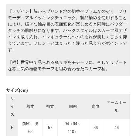
【デザイン】脇からプリント地の切替ペプラムがのぞく、プリ
モーディアルドッキングチュニック。製品染めを使用すること
により、様々な編み目の表面変化が楽しめると同時にパウダー
タッチの肌触りになります。バックスタイルはスカーフ風デザ
インを取り入れ、イレギュラーなヘムの揺れが美しく甘さを抑
えています。フロントとはまったく違った見え方がポイントで
す。
【柄】世界中で見られる鳥サギをモチーフに。そしてリゾート
な雰囲気の植物モチーフを組み合わせたスカーフ柄。
サイズ(cm)
サ
アームホー
イ
着丈
袖丈
胸囲
肩巾
ル
ズ
前59 後
94（94～
F
57
36
46
68
110）