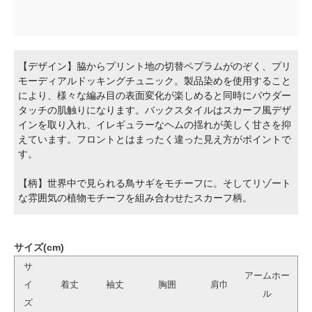
【デザイン】脇からプリント地の切替ペプラムがのぞく、プリ
モーディアルドッキングチュニック。製品染めを使用すること
により、様々な編み目の表面変化が楽しめると同時にパウダー
タッチの肌触りになります。バックスタイルはスカーフ風デザ
インを取り入れ、イレギュラーなヘムの揺れが美しく甘さを抑
えています。フロントとはまったく違った見え方がポイントで
す。
【柄】世界中で見られる鳥サギをモチーフに。そしてリゾート
な雰囲気の植物モチーフを組み合わせたスカーフ柄。
サイズ(cm)
サ
アームホー
イ
着丈
袖丈
胸囲
肩巾
ル
ズ