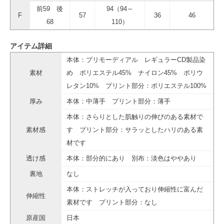
前59 後
94（94～
F
57
36
46
68
110）
アイテム詳細
本体：プリモーディアル レギュラーCD製品染
素材
め ポリエステル45% ナイロン45% ポリウ
レタン10% プリント部分：ポリエステル100%
厚み
本体：中薄手 プリント部分：薄手
本体：さらりとした肌触りの伸びのある素材で
素材感
す プリント部分：サラッとしたハリのある素
材です
透け感
本体：部分的にあり 別布：淡色はややあり
裏地
なし
本体：ストレッチが入っており伸縮性に富んだ
伸縮性
素材です プリント部分：なし
原産国
日本