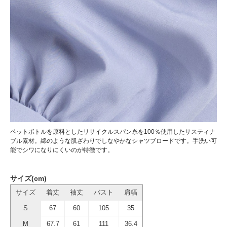
ペットボトルを原料としたリサイクルスパン糸を100％使用したサスティナ
ブル素材。綿のような肌ざわりでしなやかなシャツブロードです。手洗い可
能でシワになりにくいのが特徴です。
サイズ(cm)
サイズ
着丈
袖丈
バスト
肩幅
S
67
60
105
35
M
67.7
61
111
36.4