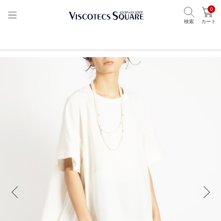
0
検索
カート
TOP
ビスコテックススクエア