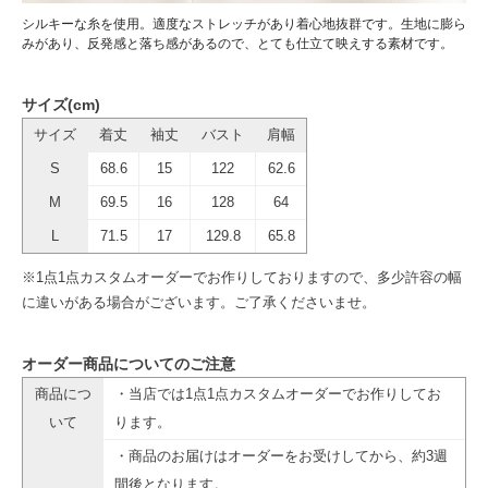
シルキーな糸を使用。適度なストレッチがあり着心地抜群です。生地に膨ら
みがあり、反発感と落ち感があるので、とても仕立て映えする素材です。
サイズ(cm)
サイズ
着丈
袖丈
バスト
肩幅
S
68.6
15
122
62.6
M
69.5
16
128
64
L
71.5
17
129.8
65.8
※1点1点カスタムオーダーでお作りしておりますので、多少許容の幅
に違いがある場合がございます。ご了承くださいませ。
オーダー商品についてのご注意
商品につ
・当店では1点1点カスタムオーダーでお作りしてお
いて
ります。
・商品のお届けはオーダーをお受けしてから、約3週
間後となります。