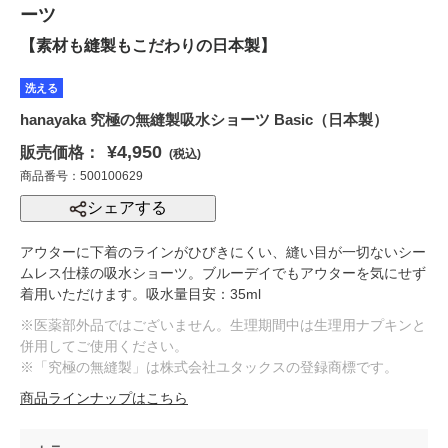
ーツ
【素材も縫製もこだわりの日本製】
洗える
hanayaka 究極の無縫製吸水ショーツ Basic（日本製）
¥4,950
販売価格：
(税込)
商品番号：500100629
シェアする
アウターに下着のラインがひびきにくい、縫い目が一切ないシー
ムレス仕様の吸水ショーツ。ブルーデイでもアウターを気にせず
着用いただけます。吸水量目安：35ml
※医薬部外品ではございません。生理期間中は生理用ナプキンと
併用してご使用ください。
※「究極の無縫製」は株式会社ユタックスの登録商標です。
商品ラインナップはこちら