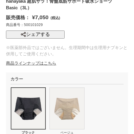
hanayaka 超肌サラ！骨盤底筋サポート吸水ショーツ
Basic（3L）
¥7,050
販売価格：
(税込)
商品番号：500101029
シェアする
※医薬部外品ではございません。生理期間中は生理用ナプキンと
併用してご使用ください。
商品ラインナップはこちら
カラー
ブラック
ベージュ