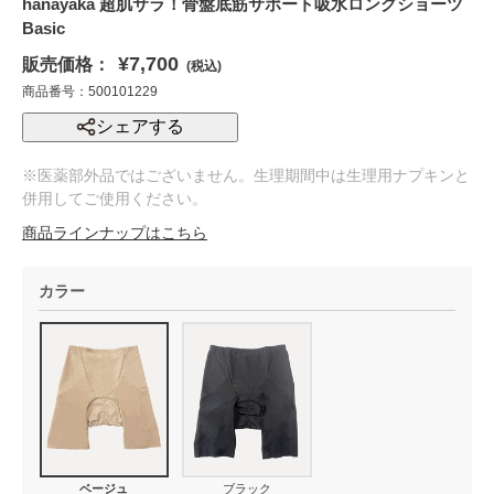
hanayaka 超肌サラ！骨盤底筋サポート吸水ロングショーツ
Basic
¥7,700
販売価格：
(税込)
商品番号：500101229
シェアする
※医薬部外品ではございません。生理期間中は生理用ナプキンと
併用してご使用ください。
商品ラインナップはこちら
カラー
ベージュ
ブラック