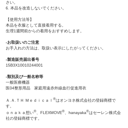
さい。
6. 本品を改造しないでください。
【使用方法等】
本品を衣服として直接着用する。
生理1週間前からの着用をおすすめします。
-お取扱いのご注意
お手入れの方法は、取扱い表示にしたがってください。
-製造販売届出番号
15B3X10010244001
-類別及び一般名称等
一般医療機器
医04整形用品 家庭用遠赤外線血行促進用衣
®
Ａ.Ａ.ＴＨ Ｍｅｄｉｃａｌ
はオンヨネ株式会社の登録商標で
す。
®
®
®
ｏｎａｋａ想い
、FLEXMOVE
、hanayaka
はセーレン株式会
社の登録商標です。