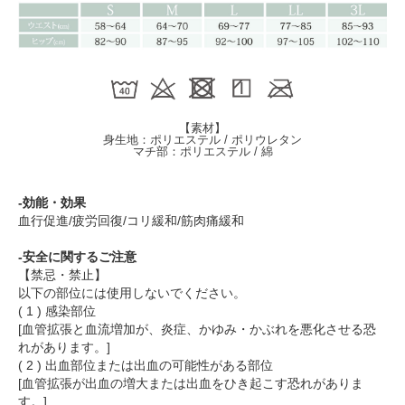
【素材】
身生地：ポリエステル / ポリウレタン
マチ部：ポリエステル / 綿
-効能・効果
血行促進/疲労回復/コリ緩和/筋肉痛緩和
-安全に関するご注意
【禁忌・禁止】
以下の部位には使用しないでください。
( 1 ) 感染部位
[血管拡張と血流増加が、炎症、かゆみ・かぶれを悪化させる恐
れがあります。]
( 2 ) 出血部位または出血の可能性がある部位
[血管拡張が出血の増大または出血をひき起こす恐れがありま
す。]