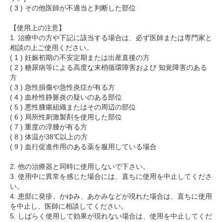
( 3 ) その他医師が不適当と判断した部位
【使用上の注意】
1. 治療中の方や下記に該当する場合は、必ず医師または専門家と
相談の上ご使用ください。
( 1 ) 妊娠初期の不安定期または出産直後の方
( 2 ) 糖尿病等による高度な末梢循環障害および 知覚障害のある
方
( 3 ) 急性損傷や急性炎症が有る方
( 4 ) 血栓性静脈炎の疑いのある部位
( 5 ) 悪性腫瘍組織またはその周辺の部位
( 6 ) 局所性刺激製剤を使用した部位
( 7 ) 重度の浮腫が有る方
( 8 ) 体温が38℃以上の方
( 9 ) 血行促進作用のある薬を服用している場合
2. 他の治療器と同時に使用しないで下さい。
3. 使用中に異常を感じた場合には、直ちに使用を中止してくださ
い。
4. 患部に発疹、かゆみ、あかみなどが現れた場合は、直ちに使用
を中止し、医師に相談してください。
5. しばらく使用して効果が現れない場合は、使用を中止してくだ