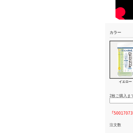
カラー
イエロー
2枚ご購入ま
「50017
注文数