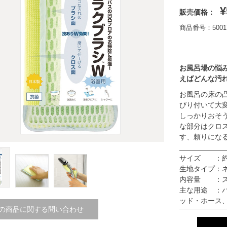
¥
販売価格：
商品番号：50017
お風呂場の悩
えばどんな汚
お風呂の床の
びり付いて大
しっかりおそ
な部分はクロ
す、頼りにな
サイズ ：約 1
生地タイプ：
内容量 ：ス
主な用途 ：
ッド・ホース
の商品に関する問い合わせ