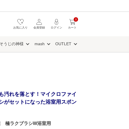
0
お気に入り
会員登録
ログイン
カート
そうじの神様
mash
OUTLET
も汚れを落とす！マイクロファイ
シがセットになった浴室用スポン
様 極ラクブラシW浴室用