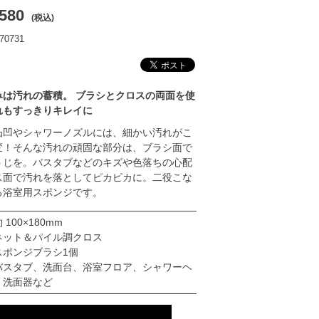
580
(税込)
0731
みは汚れの蓄積。 ブラシとクロスの両面を使
れもすっきりキレイに
凸凹やシャワーノズルには、細かい汚れがこ
変！そんな汚れの頑固な部分は、ブラシ面で
うじを。バスタブなどのキズや色落ちの心配
ス面で汚れを落としてピカピカに。二役こな
る浴室用スポンジです。
00×180mm
ネット＆パイル調クロス
ポンジブラシ1個
バスタブ、洗面台、浴室フロア、シャワーヘ
、洗面器など