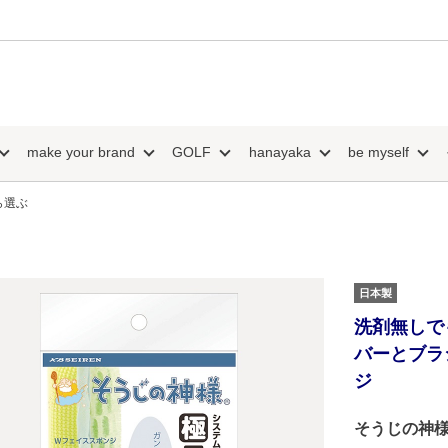
make your brand
GOLF
hanayaka
be myself
ら選ぶ
日本製
洗剤無しで
バーとブラ
ジ
そうじの神