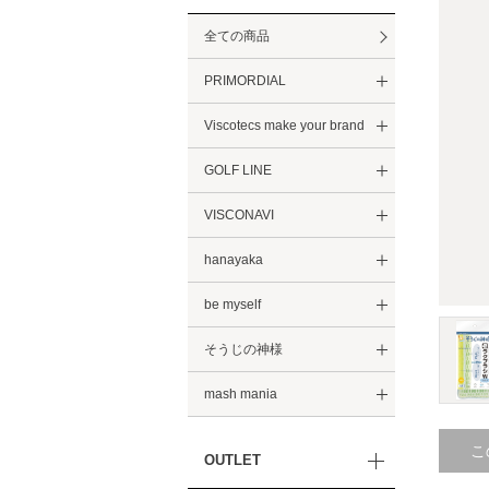
全ての商品
PRIMORDIAL
Viscotecs make your brand
GOLF LINE
VISCONAVI
hanayaka
be myself
そうじの神様
mash mania
こ
OUTLET