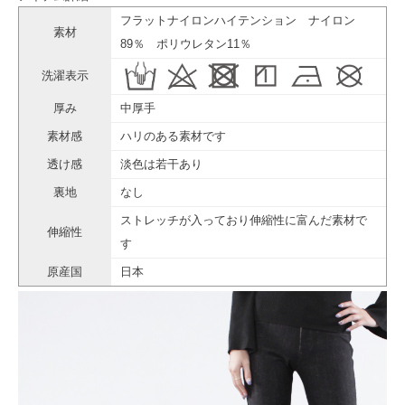
フラットナイロンハイテンション ナイロン
素材
89％ ポリウレタン11％
洗濯表示
厚み
中厚手
素材感
ハリのある素材です
透け感
淡色は若干あり
裏地
なし
ストレッチが入っており伸縮性に富んだ素材で
伸縮性
す
原産国
日本