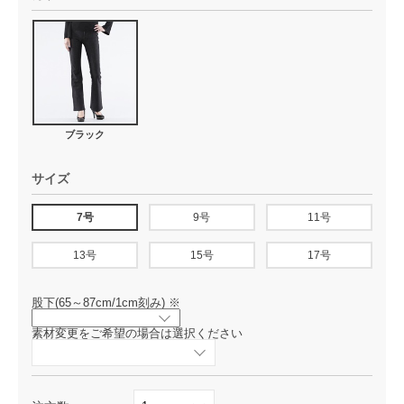
ブラック
サイズ
7号
9号
11号
13号
15号
17号
股下(65～87cm/1cm刻み)
※
素材変更をご希望の場合は選択ください