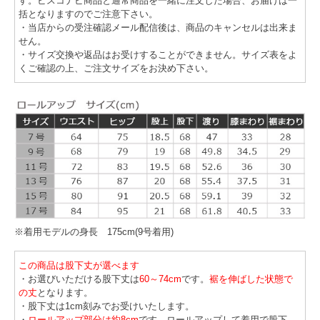
す。ビスコナビ商品と通常商品を一緒に注文した場合、お届けは一
括となりますのでご注意下さい。
・当店からの受注確認メール配信後は、商品のキャンセルは出来ま
せん。
・サイズ交換や返品はお受けすることができません。サイズ表をよ
くご確認の上、ご注文サイズをお決め下さい。
※着用モデルの身長 175cm(9号着用)
この商品は股下丈が選べます
・お選びいただける股下丈は
60～74cm
です。
裾を伸ばした状態で
の丈
となります。
・股下丈は1cm刻みでお受けいたします。
・
ロールアップ部分は約8cm
です。ロールアップして着用で股下