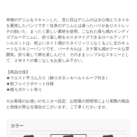
本物のデニムをスキャンした、見た目はデニムのはき心地とスタイル
を重視したパンツです！従来のデニムとは違ったハリがありストレッ
チの効いた、まったく新しい素材を使用。こなれた落ち感のインディ
ゴブルーデニムに、折り返し柄をカスタマイズできるロールアップ！
シルエットは、程よいタイト感がスタイリッリュなくるぶし丈のキュ
ートなスキニーパンツです。バーチカルは、タテ落ち感がクールな雰
囲気。折り返して柄を楽しんだり、そのままシンプルなスキニーとし
て、２ＷＡＹの着こなしをお楽しみ下さい。
【商品仕様】
★ウエスト平ゴム入り（飾りボタン＆ベルトループ付き）
★前フェイクポケット仕様
★後ろポケット有り
※お客様のお使いのモニター設定、お部屋の照明等により実際の商品
と色味が異なる場合がございます。ご了承くださいませ。
カラー