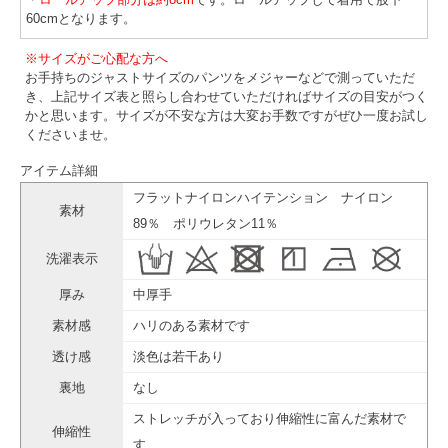
60cmとなります。
※サイズがご心配な方へ
お手持ちのジャストサイズのパンツをメジャーなどで測っていただ
き、上記サイズ表と照らし合わせていただければサイズの目安がつく
かと思います。サイズが不安な方は大変お手数ですがぜひ一度お試し
くださいませ。
アイテム詳細
フラットナイロンハイテンション ナイロン
素材
89％ ポリウレタン11％
洗濯表示
厚み
中厚手
素材感
ハリのある素材です
透け感
淡色は若干あり
裏地
なし
ストレッチが入っており伸縮性に富んだ素材で
伸縮性
す