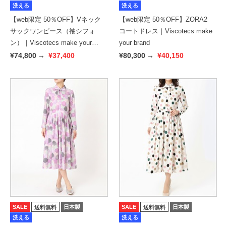
洗える
洗える
【web限定 50％OFF】Vネック
【web限定 50％OFF】ZORA2
サックワンピース（袖シフォ
コートドレス｜Viscotecs make
ン）｜Viscotecs make your
your brand
brand
¥74,800
→
¥37,400
¥80,300
→
¥40,150
SALE
日本製
SALE
日本製
送料無料
送料無料
洗える
洗える