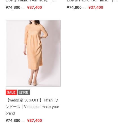
Liberty Fabric（AirPiece）｜
Liberty Fabric（AirPiece）｜
Viscotecs make your brand
Viscotecs make your brand
¥74,800
→
¥37,400
¥74,800
→
¥37,400
SALE
日本製
【web限定 50％OFF】Tiffani ワ
ンピース｜Viscotecs make your
brand
¥74,800
→
¥37,400