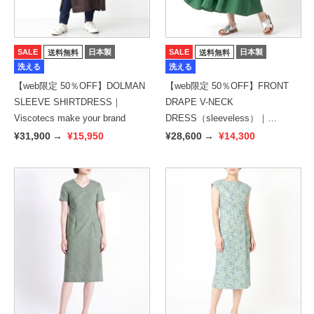
SALE
日本製
SALE
日本製
送料無料
送料無料
洗える
洗える
【web限定 50％OFF】DOLMAN
【web限定 50％OFF】FRONT
SLEEVE SHIRTDRESS｜
DRAPE V-NECK
Viscotecs make your brand
DRESS（sleeveless）｜
Viscotecs make your brand
¥31,900
→
¥15,950
¥28,600
→
¥14,300