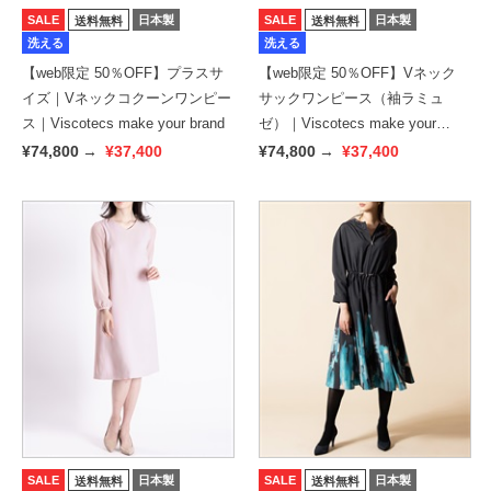
SALE
日本製
SALE
日本製
送料無料
送料無料
洗える
洗える
【web限定 50％OFF】プラスサ
【web限定 50％OFF】Vネック
イズ｜Vネックコクーンワンピー
サックワンピース（袖ラミュ
ス｜Viscotecs make your brand
ゼ）｜Viscotecs make your
brand
¥74,800
→
¥37,400
¥74,800
→
¥37,400
SALE
日本製
SALE
日本製
送料無料
送料無料