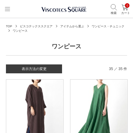
0
検索
カート
TOP
ビスコテックススクエア
アイテムから選ぶ
ワンピース・チュニック
ワンピース
ワンピース
表示方法の変更
35 ／ 35 件